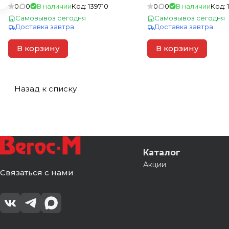
х0,030м) (0,754кв.м./уп)
х0,030м) (0,754кв.м./
0
0
В наличии
Код:
139710
0
0
В наличии
Код:
Альта Профиль (10)
Самовывоз сегодня
Самовывоз сегодня
Доставка завтра
Доставка завтра
В корзину
В корзину
Назад к списку
Каталог
Акции
Связаться с нами