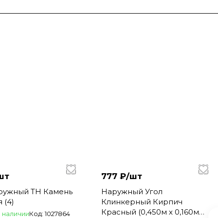
шт
777 ₽/
шт
аружный ТН Камень
Наружный Угол
 (4)
Клинкерный Кирпич
Красный (0,450м х 0,160м
 наличии
Код:
1027864