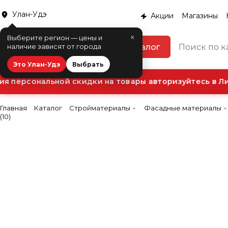
Улан-Удэ
Акции
Магазины
×
Выберите регион — цены и
Каталог
наличие зависят от города
Это Улан-Удэ
Выбрать
 персональной скидки на товары авторизуйтесь в Лич
Главная
Каталог
Стройматериалы
Фасадные материалы
(10)