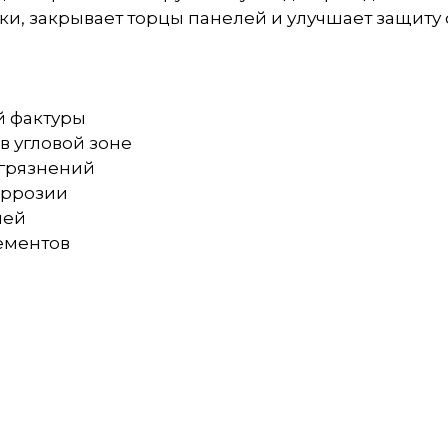
и, закрывает торцы панелей и улучшает защиту 
й фактуры
в угловой зоне
агрязнений
оррозии
лей
ементов