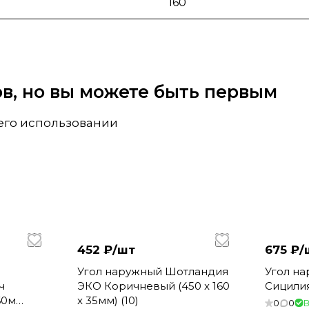
160
вов, но вы можете быть первым
 его использовании
452 ₽/
шт
675 ₽/
Угол наружный Шотландия
Угол н
ч
ЭКО Коричневый (450 x 160
Сицилия
60м
x 35мм) (10)
0
0
В