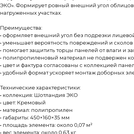
ЭКО». Формирует ровный внешний угол облицовк
нагруженных участках.
Преимущества:
• оформляет внешний угол без подрезки лицево
• уменьшает вероятность повреждений и сколов 
• помогает защитить торцы панелей от влаги и з
• полипропиленовый материал не подвержен к
• цвет и фактура согласованы с коллекцией пане
• удобный формат ускоряет монтаж доборных эл
Технические характеристики:
• коллекция: Шотландия ЭКО
• цвет: Кремовый
• материал: полипропилен
• габариты: 450×160×35 мм
• площадь элемента: около 0,07 м²
• вес элемента: около 0,63 кг