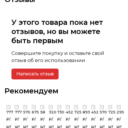
У этого товара пока нет
отзывов, но вы можете
быть первым
Совершите покупку и оставьте свой
отзыв об его использовании
Написать отзыв
Рекомендуем
777
777
570
675
58
320
730
452
725
893
452
570
725
295
₽/
₽/
₽/
₽/
₽/
₽/
₽/
₽/
₽/
₽/
₽/
₽/
₽/
₽/
шт
шт
шт
шт
шт
шт
шт
шт
шт
шт
шт
шт
шт
шт