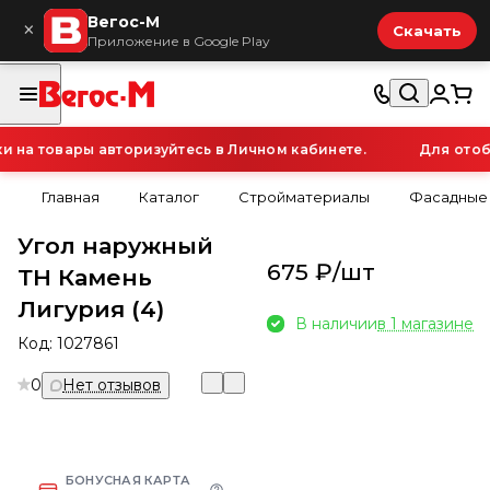
Вегос-М
×
Скачать
Приложение в Google Play
а товары авторизуйтесь в Личном кабинете.
Для отобр
Главная
Каталог
Стройматериалы
Фасадные
Угол наружный
675 ₽/
шт
ТН Камень
Лигурия (4)
В наличии
в 1 магазине
Код:
1027861
0
Нет отзывов
БОНУСНАЯ КАРТА