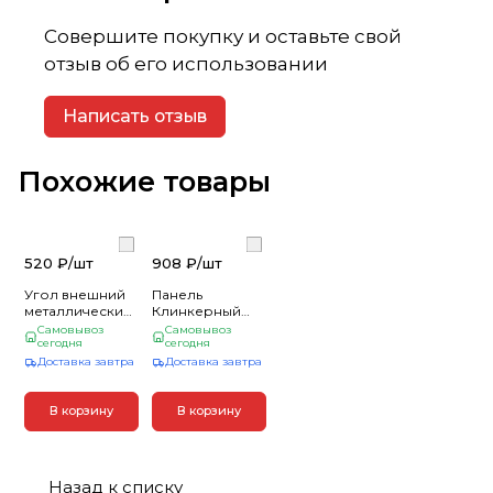
Совершите покупку и оставьте свой
отзыв об его использовании
Написать отзыв
Похожие товары
520 ₽/
шт
908 ₽/
шт
Угол внешний
Панель
металлический
Клинкерный
песчаный
Кирпич
Самовывоз
Самовывоз
Hauberk 1,25 м
сегодня
Красный (1,220
сегодня
(10)
*0,440м*0,017)
Доставка завтра
Доставка завтра
Альта-Профиль
(10)
В корзину
В корзину
Назад к списку