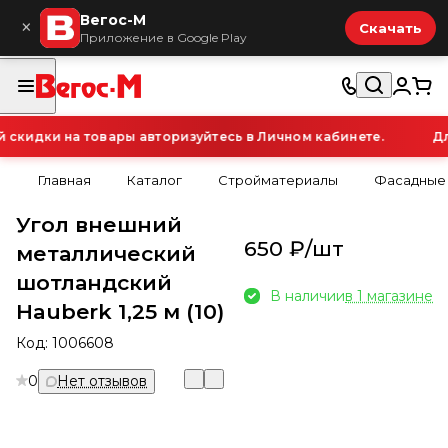
Вегос-М
×
Скачать
Приложение в Google Play
кидки на товары авторизуйтесь в Личном кабинете.
Для
Главная
Каталог
Стройматериалы
Фасадные
Угол внешний
650 ₽/
шт
металлический
шотландский
В наличии
в 1 магазине
Hauberk 1,25 м (10)
Код:
1006608
0
Нет отзывов