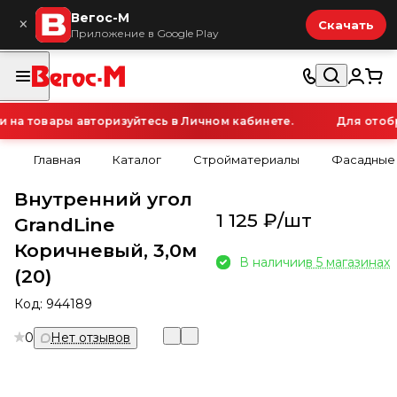
Вегос-М
×
Скачать
Приложение в Google Play
а товары авторизуйтесь в Личном кабинете.
Для отобра
Главная
Каталог
Стройматериалы
Фасадные
Внутренний угол
1 125 ₽/
шт
GrandLine
Коричневый, 3,0м
В наличии
в 5 магазинах
(20)
Код:
944189
0
Нет отзывов