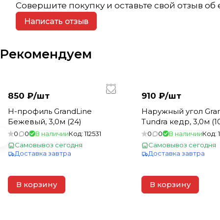
Совершите покупку и оставьте свой отзыв об
Написать отзыв
Рекомендуем
850 ₽/
шт
910 ₽/
шт
Н-профиль GrandLine
Наружный угол Gra
Бежевый, 3,0м (24)
Tundra кедр, 3,0м (1
0
0
В наличии
Код:
112531
0
0
В наличии
Код:
Самовывоз сегодня
Самовывоз сегодня
Доставка завтра
Доставка завтра
В корзину
В корзину