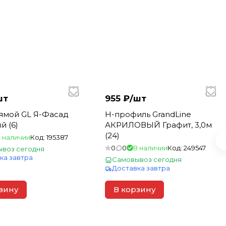
шт
955 ₽/
шт
ямой GL Я-Фасад
Н-профиль GrandLine
й (6)
АКРИЛОВЫЙ Графит, 3,0м
(24)
 наличии
Код:
195387
0
0
В наличии
Код:
249547
воз сегодня
ка завтра
Самовывоз сегодня
Доставка завтра
зину
В корзину