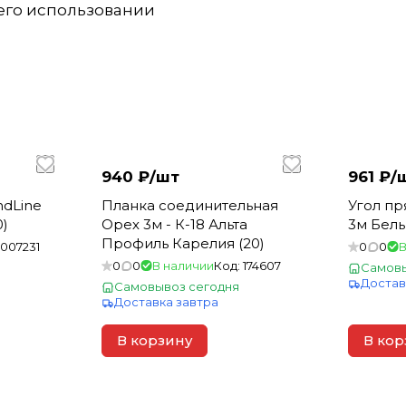
 его использовании
940 ₽/
шт
961 ₽/
ndLine
Планка соединительная
Угол пр
0)
Орех 3м - К-18 Альта
3м Белы
Профиль Карелия (20)
1007231
0
0
В
0
0
В наличии
Код:
174607
Самовы
Достав
Самовывоз сегодня
Доставка завтра
В корзину
В кор