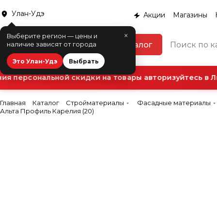
Улан-Удэ
Акции
Магазины
×
Выберите регион — цены и
Каталог
наличие зависят от города
Это Улан-Удэ
Выбрать
 персональной скидки на товары авторизуйтесь в Ли
Главная
Каталог
Стройматериалы
Фасадные материалы
Альта Профиль Карелия (20)