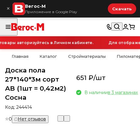
Вегос-М
×
Скачать
Приложение в Google Play
вары авторизуйтесь в Личном кабинете.
Для отображени
Главная
Каталог
Стройматериалы
Пиломатер
Доска пола
651 ₽/
шт
27*140*3м сорт
АВ (1шт = 0,42м2)
В наличии
в 3 магазинах
Сосна
Код:
244414
0
Нет отзывов