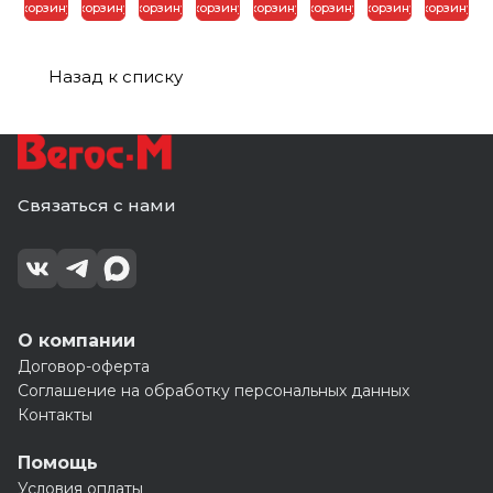
Москва
Хвоя
Хвоя
Москва
корзину
корзину
корзину
корзину
корзину
корзину
корзину
корзину
Москва
Москва
(3)
(3)
Назад к списку
Связаться с нами
О компании
Договор-оферта
Соглашение на обработку персональных данных
Контакты
Помощь
Условия оплаты