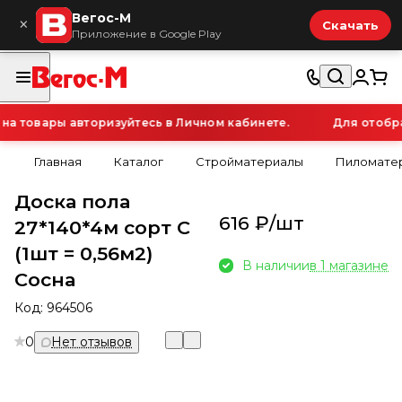
Вегос-М
×
Скачать
Приложение в Google Play
 товары авторизуйтесь в Личном кабинете.
Для отображ
Главная
Каталог
Стройматериалы
Пиломатер
Доска пола
616 ₽/
шт
27*140*4м сорт С
(1шт = 0,56м2)
В наличии
в 1 магазине
Сосна
Код:
964506
0
Нет отзывов