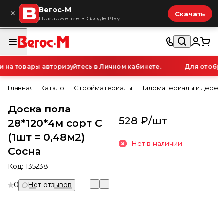
Вегос-М
×
Скачать
Приложение в Google Play
а товары авторизуйтесь в Личном кабинете.
Для отобра
Главная
Каталог
Стройматериалы
Пиломатериалы и дере
Доска пола
528 ₽/
шт
28*120*4м сорт С
(1шт = 0,48м2)
Нет в наличии
Сосна
Код:
135238
0
Нет отзывов