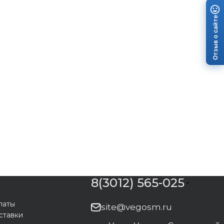
Отзыв о сайте
8(3012) 565-025
латы
site@vegosm.ru
ставки