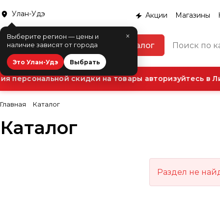
Улан-Удэ
Акции
Магазины
×
Выберите регион — цены и
Каталог
наличие зависят от города
Это Улан-Удэ
Выбрать
я персональной скидки на товары авторизуйтесь в Ли
Главная
Каталог
Каталог
Раздел не най