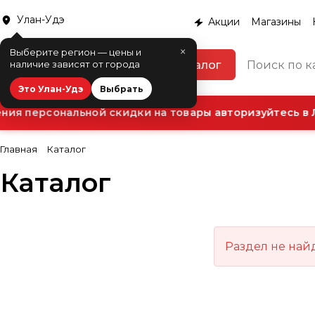
Улан-Удэ
Акции
Магазины
×
Выберите регион — цены и
Каталог
наличие зависят от города
Это Улан-Удэ
Выбрать
ия персональной скидки на товары авторизуйтесь в 
Главная
Каталог
Каталог
Раздел не най