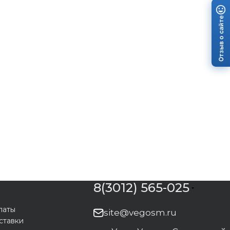
Отзыв о сайте
8(3012) 565-025
латы
site@vegosm.ru
ставки