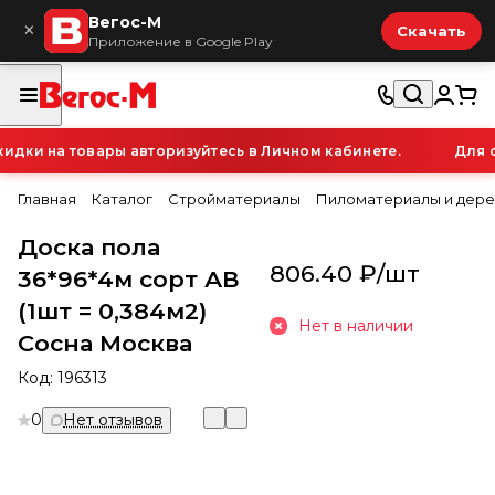
Вегос-М
×
Скачать
Приложение в Google Play
ки на товары авторизуйтесь в Личном кабинете.
Для от
Главная
Каталог
Стройматериалы
Пиломатериалы и дере
Доска пола
806.40 ₽/
шт
36*96*4м сорт АВ
(1шт = 0,384м2)
Нет в наличии
Сосна Москва
Код:
196313
0
Нет отзывов