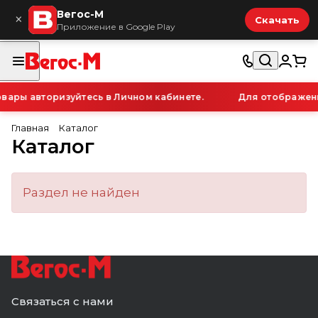
Вегос-М
×
Скачать
Приложение в Google Play
вары авторизуйтесь в Личном кабинете.
Для отображени
Главная
Каталог
Каталог
Раздел не найден
Связаться с нами