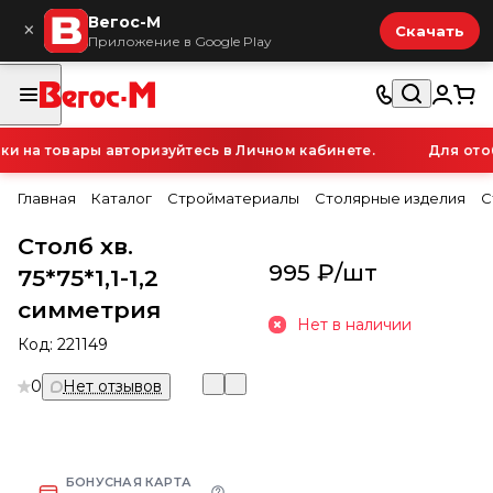
Вегос-М
×
Скачать
Приложение в Google Play
 на товары авторизуйтесь в Личном кабинете.
Для отоб
Главная
Каталог
Стройматериалы
Столярные изделия
С
Столб хв.
995 ₽/
шт
75*75*1,1-1,2
симметрия
Нет в наличии
Код:
221149
0
Нет отзывов
БОНУСНАЯ КАРТА