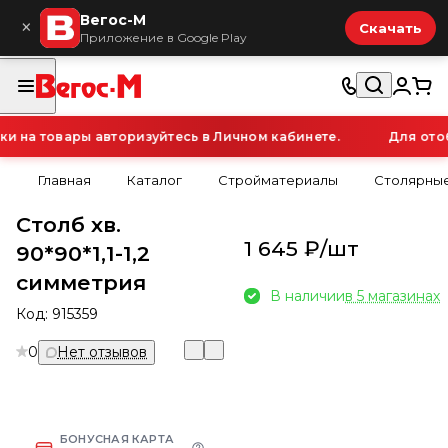
Вегос-М
×
Скачать
Приложение в Google Play
на товары авторизуйтесь в Личном кабинете.
Для отобр
Главная
Каталог
Стройматериалы
Столярные
Столб хв.
1 645 ₽/
шт
90*90*1,1-1,2
симметрия
В наличии
в 5 магазинах
Код:
915359
0
Нет отзывов
БОНУСНАЯ КАРТА