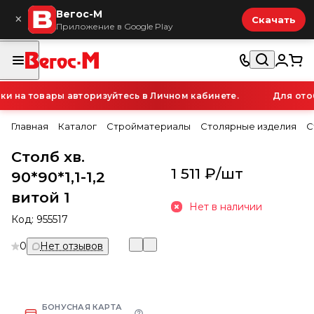
Вегос-М
×
Скачать
Приложение в Google Play
 на товары авторизуйтесь в Личном кабинете.
Для отоб
Главная
Каталог
Стройматериалы
Столярные изделия
С
Столб хв.
1 511 ₽/
шт
90*90*1,1-1,2
витой 1
Нет в наличии
Код:
955517
0
Нет отзывов
БОНУСНАЯ КАРТА