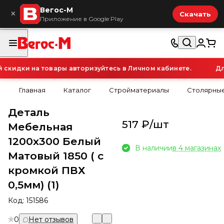
Вегос-М
×
Скачать
Приложение в Google Play
кидки на товары авторизуйтесь в Личном кабинете.
Для
Главная
Каталог
Стройматериалы
Столярные
Деталь
517 ₽/
шт
Мебельная
1200х300 Белый
В наличии
в 4 магазинах
Матовый 1850 ( с
кромкой ПВХ
0,5мм) (1)
Код:
151586
0
Нет отзывов