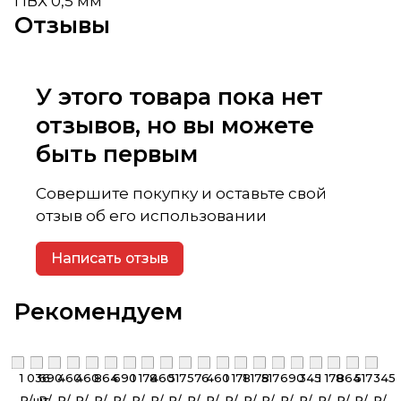
ПВХ 0,5 мм
Отзывы
У этого товара пока нет
отзывов, но вы можете
быть первым
Совершите покупку и оставьте свой
отзыв об его использовании
Написать отзыв
Рекомендуем
1 036
690
460
460
864
690
1 178
460
517
576
460
1 178
1 178
517
690
345
1 178
864
517
345
₽/
шт
₽/
₽/
₽/
₽/
₽/
₽/
₽/
₽/
₽/
₽/
₽/
₽/
₽/
₽/
₽/
₽/
₽/
₽/
₽/