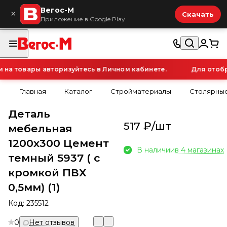
Вегос-М
×
Скачать
Приложение в Google Play
а товары авторизуйтесь в Личном кабинете.
Для отобра
Главная
Каталог
Стройматериалы
Столярные
Деталь
517 ₽/
шт
мебельная
1200х300 Цемент
В наличии
в 4 магазинах
темный 5937 ( с
кромкой ПВХ
0,5мм) (1)
Код:
235512
0
Нет отзывов