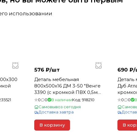
 его использовании
576 ₽/
шт
690 ₽/
800х300
Деталь мебельная
Деталь 
омкой
800х500х16 ДМ 3-50 "Венге
Дуб Атла
3390 (с кромкой ПВХ 0,5мм)
кромкой
(1)
235521
0
0
В наличии
Код:
918210
0
0
В
Самовывоз сегодня
Самовы
Доставка завтра
Достав
В корзину
В кор