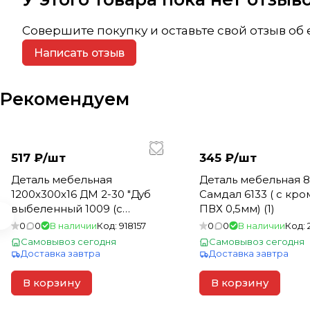
Совершите покупку и оставьте свой отзыв об
Написать отзыв
Рекомендуем
517 ₽/
шт
345 ₽/
шт
Деталь мебельная
Деталь мебельная 
1200х300х16 ДМ 2-30 "Дуб
Самдал 6133 ( с кр
выбеленный 1009 (с
ПВХ 0,5мм) (1)
кромкой ПВХ 0,5мм) (1)
0
0
В наличии
Код:
918157
0
0
В наличии
Код:
Самовывоз сегодня
Самовывоз сегодня
Доставка завтра
Доставка завтра
В корзину
В корзину