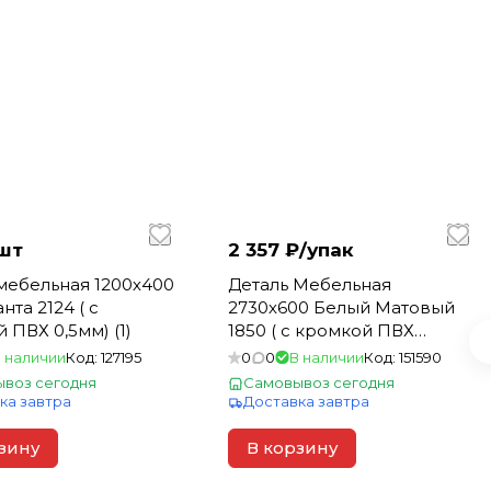
шт
2 357 ₽/
упак
мебельная 1200х400
Деталь Мебельная
нта 2124 ( с
2730х600 Белый Матовый
 ПВХ 0,5мм) (1)
1850 ( с кромкой ПВХ
0,5мм) (1)
 наличии
Код:
127195
0
0
В наличии
Код:
151590
воз сегодня
Самовывоз сегодня
ка завтра
Доставка завтра
зину
В корзину