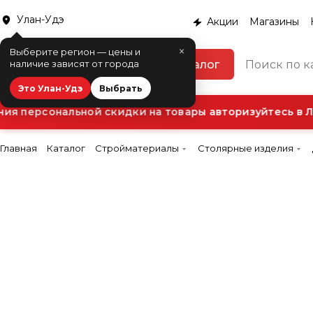
Улан-Удэ
Акции
Магазины
×
Выберите регион — цены и
Каталог
наличие зависят от города
Это Улан-Удэ
Выбрать
я персональной скидки на товары авторизуйтесь в Ли
Главная
Каталог
Стройматериалы
Столярные изделия