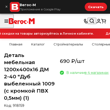
Вегос-М
×
Скачать
Приложение в Google Play
идки на товары авторизуйтесь в Личном кабинете.
Для
Главная
Каталог
Стройматериалы
Столярные
Деталь
690 ₽/
шт
мебельная
1200х400х16 ДМ
В наличии
в 4 магазинах
2-40 "Дуб
выбеленный 1009
(с кромкой ПВХ
0,5мм) (1)
Код:
918159