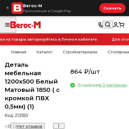
Вегос-М
×
Скачать
Приложение в Google Play
на товары авторизуйтесь в Личном кабинете.
Для отобр
Главная
Каталог
Стройматериалы
Столярные
Деталь
864 ₽/
шт
мебельная
1200х500 Белый
В наличии
в 3 магазинах
Матовый 1850 ( с
кромкой ПВХ
0,5мм) (1)
Код:
212550
0
Нет отзывов