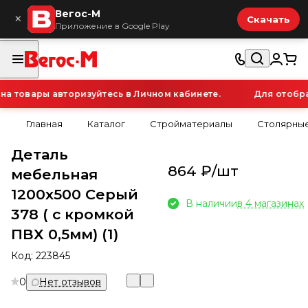
Вегос-М
×
Скачать
Приложение в Google Play
 товары авторизуйтесь в Личном кабинете.
Для отображ
Главная
Каталог
Стройматериалы
Столярные
Деталь
864 ₽/
шт
мебельная
1200х500 Серый
В наличии
в 4 магазинах
378 ( с кромкой
ПВХ 0,5мм) (1)
Код:
223845
0
Нет отзывов