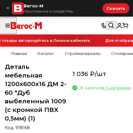
Вегос-М
×
Скачать
Приложение в Google Play
овары авторизуйтесь в Личном кабинете.
Для отображен
Главная
Каталог
Стройматериалы
Столярные
Деталь
1 036 ₽/
шт
мебельная
1200х600х16 ДМ 2-
В наличии
в 3 магазинах
60 "Дуб
выбеленный 1009
(с кромкой ПВХ
0,5мм) (1)
Код:
918168