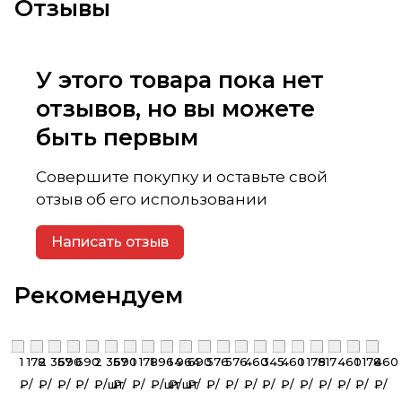
Отзывы
У этого товара пока нет
отзывов, но вы можете
быть первым
Совершите покупку и оставьте свой
отзыв об его использовании
Написать отзыв
Рекомендуем
1 178
2 357
690
690
2 357
690
1 178
1 964
1 964
690
576
576
460
345
460
1 178
517
460
1 178
460
₽/
₽/
₽/
₽/
₽/
шт
₽/
₽/
₽/
шт
₽/
шт
₽/
₽/
₽/
₽/
₽/
₽/
₽/
₽/
₽/
₽/
₽/