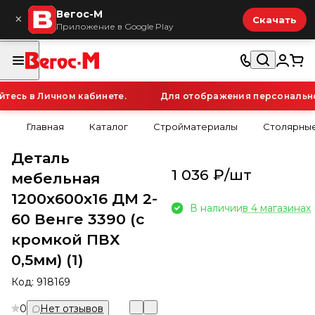
Вегос-М
×
Скачать
Приложение в Google Play
есь в Личном кабинете.
Для отображения персональной 
Главная
Каталог
Стройматериалы
Столярные
Деталь
1 036 ₽/
шт
мебельная
1200х600х16 ДМ 2-
В наличии
в 4 магазинах
60 Венге 3390 (с
кромкой ПВХ
0,5мм) (1)
Код:
918169
0
Нет отзывов