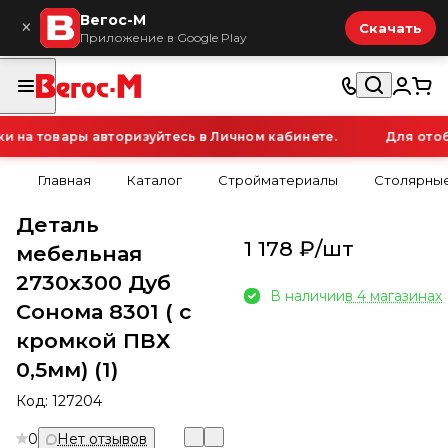
Вегос-М
×
Скачать
Приложение в Google Play
на товары авторизуйтесь в Личном кабинете.
Для отобр
Главная
Каталог
Стройматериалы
Столярные
Деталь
1 178 ₽/
шт
мебельная
2730х300 Дуб
В наличии
в 4 магазинах
Сонома 8301 ( с
кромкой ПВХ
0,5мм) (1)
Код:
127204
0
Нет отзывов