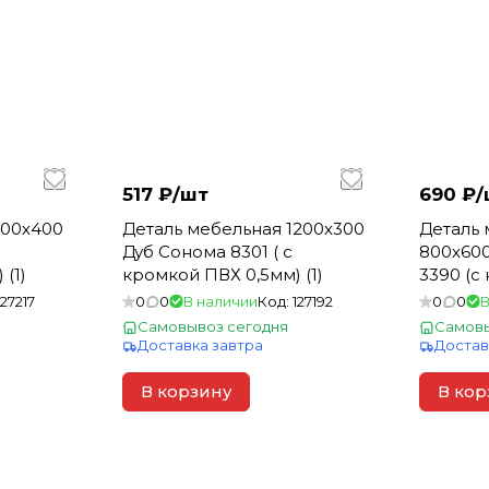
517 ₽/
шт
690 ₽/
800х400
Деталь мебельная 1200х300
Деталь 
Дуб Сонома 8301 ( с
800х600
(1)
кромкой ПВХ 0,5мм) (1)
3390 (с
(1)
127217
0
0
В наличии
Код:
127192
0
0
В
Самовывоз сегодня
Самовы
Доставка завтра
Достав
В корзину
В кор