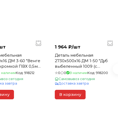
шт
1 964 ₽/
шт
мебельная
Деталь мебельная
х16 ДМ 3-60 "Венге
2730х500х16 ДМ 1-50 "Дуб
 кромкой ПВХ 0,5мм)
выбеленный 1009 (с
кромкой ПВХ 0,5мм) (1)
 наличии
Код:
918212
0
0
В наличии
Код:
918200
воз сегодня
Самовывоз сегодня
ка завтра
Доставка завтра
зину
В корзину