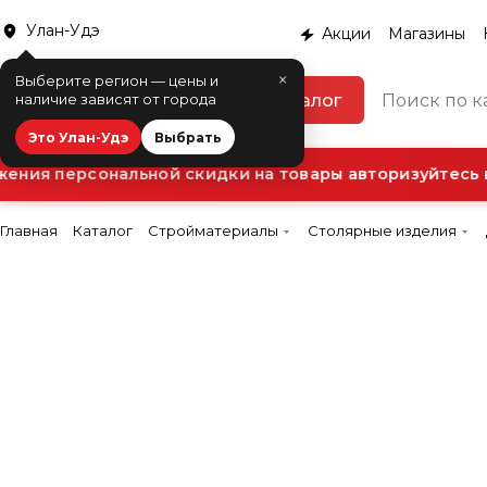
Улан-Удэ
Акции
Магазины
×
Выберите регион — цены и
Каталог
наличие зависят от города
Это Улан-Удэ
Выбрать
ния персональной скидки на товары авторизуйтесь в 
Главная
Каталог
Стройматериалы
Столярные изделия