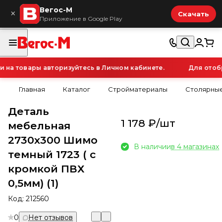
Вегос-М
×
Скачать
Приложение в Google Play
а товары авторизуйтесь в Личном кабинете.
Для отобра
Главная
Каталог
Стройматериалы
Столярные
Деталь
1 178 ₽/
шт
мебельная
2730х300 Шимо
В наличии
в 4 магазинах
темный 1723 ( с
кромкой ПВХ
0,5мм) (1)
Код:
212560
0
Нет отзывов