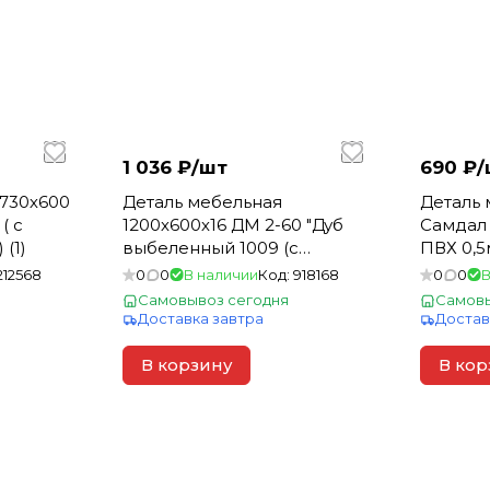
1 036 ₽/
шт
690 ₽/
2730х600
Деталь мебельная
Деталь 
( с
1200х600х16 ДМ 2-60 "Дуб
Самдал 
(1)
выбеленный 1009 (с
ПВХ 0,5м
кромкой ПВХ 0,5мм) (1)
212568
0
0
В наличии
Код:
918168
0
0
В
Самовывоз сегодня
Самовы
Доставка завтра
Достав
В корзину
В кор