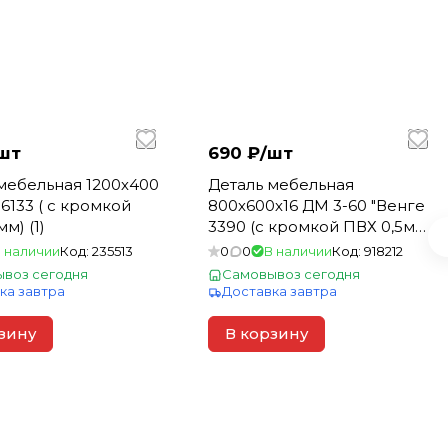
шт
690 ₽/
шт
мебельная 1200х400
Деталь мебельная
6133 ( с кромкой
800х600х16 ДМ 3-60 "Венге
м) (1)
3390 (с кромкой ПВХ 0,5мм)
(1)
 наличии
Код:
235513
0
0
В наличии
Код:
918212
воз сегодня
Самовывоз сегодня
ка завтра
Доставка завтра
зину
В корзину