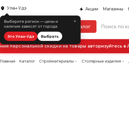
Улан-Удэ
Акции
Магазины
×
Выберите регион — цены и
Каталог
наличие зависят от города
Это Улан-Удэ
Выбрать
я персональной скидки на товары авторизуйтесь в Л
Главная
Каталог
Стройматериалы
Столярные изделия