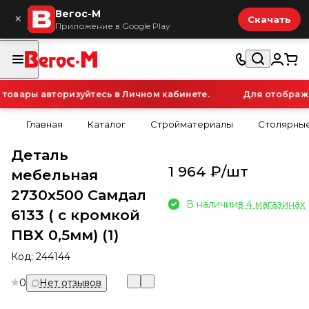
Вегос-М
×
Скачать
Приложение в Google Play
вары авторизуйтесь в Личном кабинете.
Для отображен
Главная
Каталог
Стройматериалы
Столярные
Деталь
1 964 ₽/
шт
мебельная
2730х500 Самдал
В наличии
в 4 магазинах
6133 ( с кромкой
ПВХ 0,5мм) (1)
Код:
244144
0
Нет отзывов