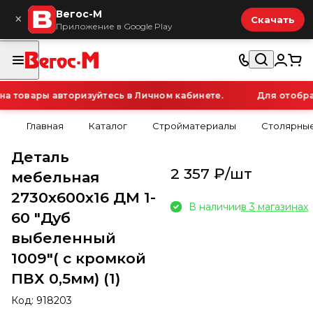
Вегос-М
×
Скачать
Приложение в Google Play
 товары авторизуйтесь в Личном кабинете.
Для отображ
Главная
Каталог
Стройматериалы
Столярные
Деталь
2 357 ₽/
шт
мебельная
2730х600х16 ДМ 1-
В наличии
в 3 магазинах
60 "Дуб
выбеленный
1009"( с кромкой
ПВХ 0,5мм) (1)
Код:
918203