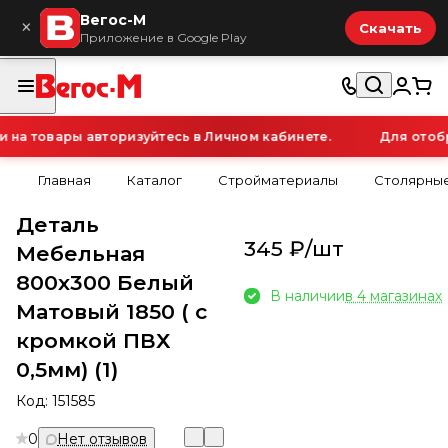
Вегос-М
×
Скачать
Приложение в Google Play
а товары авторизуйтесь в Личном кабинете.
Для отобра
Главная
Каталог
Стройматериалы
Столярные
Деталь
345 ₽/
шт
Мебельная
800х300 Белый
В наличии
в 4 магазинах
Матовый 1850 ( с
кромкой ПВХ
0,5мм) (1)
Код:
151585
0
Нет отзывов