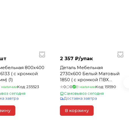
шт
2 357 ₽/
упак
мебельная 800х400
Деталь Мебельная
6133 ( с кромкой
2730х600 Белый Матовый
м) (1)
1850 ( с кромкой ПВХ
0,5мм) (1)
 наличии
Код:
235523
0
0
В наличии
Код:
151590
воз сегодня
Самовывоз сегодня
ка завтра
Доставка завтра
зину
В корзину