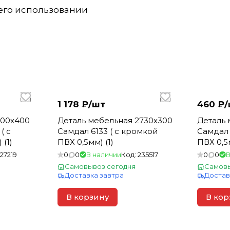
 его использовании
1 178 ₽/
шт
460 ₽/
800х400
Деталь мебельная 2730х300
Деталь 
( с
Самдал 6133 ( с кромкой
Самдал 
(1)
ПВХ 0,5мм) (1)
ПВХ 0,5м
127219
0
0
В наличии
Код:
235517
0
0
В
Самовывоз сегодня
Самовы
Доставка завтра
Достав
В корзину
В кор