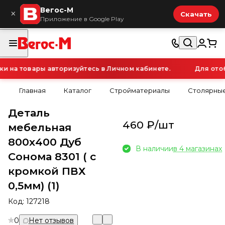
Вегос-М
×
Скачать
Приложение в Google Play
на товары авторизуйтесь в Личном кабинете.
Для отобр
Главная
Каталог
Стройматериалы
Столярные
Деталь
460 ₽/
шт
мебельная
800х400 Дуб
В наличии
в 4 магазинах
Сонома 8301 ( с
кромкой ПВХ
0,5мм) (1)
Код:
127218
0
Нет отзывов