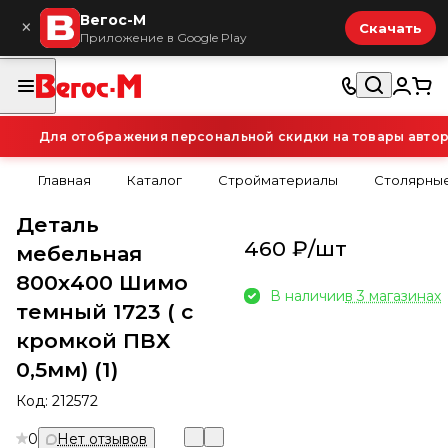
Вегос-М
×
Скачать
Приложение в Google Play
Для отображения персональной скидки на товары авториз
Главная
Каталог
Стройматериалы
Столярные
Деталь
460 ₽/
шт
мебельная
800х400 Шимо
В наличии
в 3 магазинах
темный 1723 ( с
кромкой ПВХ
0,5мм) (1)
Код:
212572
0
Нет отзывов