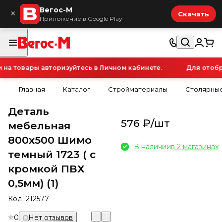
Вегос-М
×
Скачать
Приложение в Google Play
а товары авторизуйтесь в Личном кабинете.
Для отобра
Главная
Каталог
Стройматериалы
Столярные
Деталь
576 ₽/
шт
мебельная
800х500 Шимо
В наличии
в 2 магазинах
темный 1723 ( с
кромкой ПВХ
0,5мм) (1)
Код:
212577
0
Нет отзывов