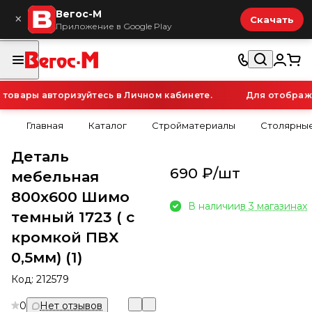
Вегос-М
×
Скачать
Приложение в Google Play
овары авторизуйтесь в Личном кабинете.
Для отображен
Главная
Каталог
Стройматериалы
Столярные
Деталь
690 ₽/
шт
мебельная
800х600 Шимо
В наличии
в 3 магазинах
темный 1723 ( с
кромкой ПВХ
0,5мм) (1)
Код:
212579
0
Нет отзывов