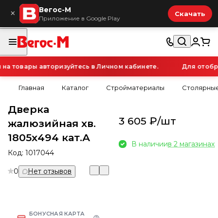
Вегос-М
×
Скачать
Приложение в Google Play
 товары авторизуйтесь в Личном кабинете.
Для отобра
Главная
Каталог
Стройматериалы
Столярные
Дверка
3 605 ₽/
шт
жалюзийная хв.
1805х494 кат.А
В наличии
в 2 магазинах
Код:
1017044
0
Нет отзывов
БОНУСНАЯ КАРТА