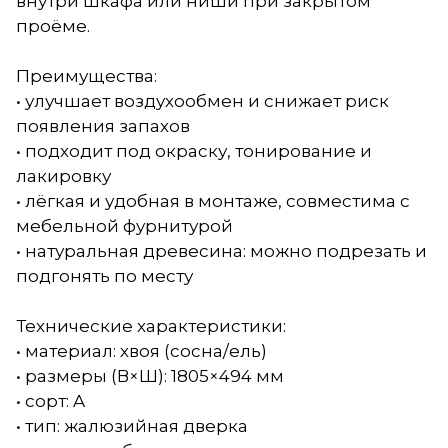
внутри шкафа или ниши при закрытом
проёме.
Преимущества:
• улучшает воздухообмен и снижает риск
появления запахов
• подходит под окраску, тонирование и
лакировку
• лёгкая и удобная в монтаже, совместима с
мебельной фурнитурой
• натуральная древесина: можно подрезать и
подгонять по месту
Технические характеристики:
• материал: хвоя (сосна/ель)
• размеры (В×Ш): 1805×494 мм
• сорт: A
• тип: жалюзийная дверка