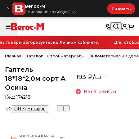
Вегос-М
×
Скачать
Приложение в Google Play
 товары авторизуйтесь в Личном кабинете.
Для отображ
Главная
Каталог
Стройматериалы
Пиломатериалы и дере
Галтель
193 ₽/
шт
18*18*2,0м сорт А
Осина
Нет в наличии
Код:
174218
0
Нет отзывов
БОНУСНАЯ КАРТА