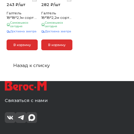
243 ₽/
шт
282 ₽/
шт
Галтель
Галтель
18*18*2,1м сорт А
18*18*2,2м сорт
Осина
А Осина
Самовывоз
Самовывоз
сегодня
сегодня
Доставка завтра
Доставка завтра
В корзину
В корзину
Назад к списку
Связаться с нами