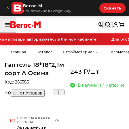
Вегос-М
×
Скачать
Приложение в Google Play
на товары авторизуйтесь в Личном кабинете.
Для отоб
Главная
Каталог
Стройматериалы
Пиломатер
Галтель 18*18*2,1м
243 ₽/
шт
сорт А Осина
Код:
266585
В наличии
в 1 магазине
0
Нет отзывов
БОНУСНАЯ КАРТА
ВЕГОС-М
Авторизуйся и