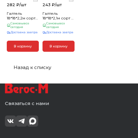
282 ₽/
шт
243 ₽/
шт
Галтель
Галтель
18*18*2,2м сорт
18*18*2,1м сорт А
А Осина
Осина
Самовывоз
Самовывоз
сегодня
сегодня
Доставка завтра
Доставка завтра
В корзину
В корзину
Назад к списку
Связаться с нами