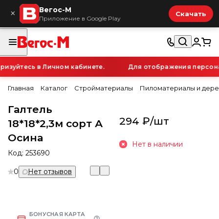
Вегос-М
×
Скачать
Приложение в Google Play
изуйтесь в Личном кабинете.
Для отображения персонал
Главная
Каталог
Стройматериалы
Пиломатериалы и дере
Галтель
294 ₽/
шт
18*18*2,3м сорт А
Осина
Нет в наличии
Код:
253690
0
Нет отзывов
БОНУСНАЯ КАРТА