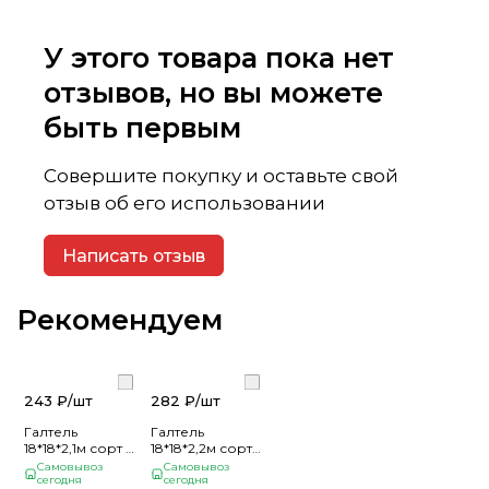
У этого товара пока нет
отзывов, но вы можете
быть первым
Совершите покупку и оставьте свой
отзыв об его использовании
Написать отзыв
Рекомендуем
243 ₽/
шт
282 ₽/
шт
Галтель
Галтель
18*18*2,1м сорт А
18*18*2,2м сорт
Осина
А Осина
Самовывоз
Самовывоз
сегодня
сегодня