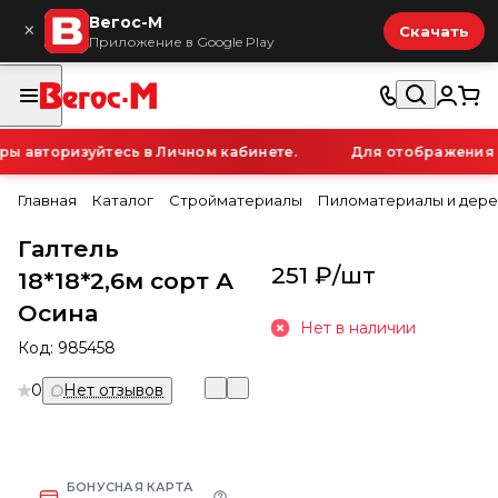
Вегос-М
×
Скачать
Приложение в Google Play
 авторизуйтесь в Личном кабинете.
Для отображения п
Главная
Каталог
Стройматериалы
Пиломатериалы и дере
Галтель
251 ₽/
шт
18*18*2,6м сорт А
Осина
Нет в наличии
Код:
985458
0
Нет отзывов
БОНУСНАЯ КАРТА