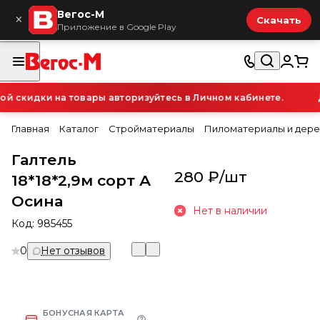
Вегос-М
×
Скачать
Приложение в Google Play
 скидки на товары авторизуйтесь в Личном кабинете.
Д
Главная
Каталог
Стройматериалы
Пиломатериалы и дере
Галтель
280 ₽/
шт
18*18*2,9м сорт А
Осина
Нет в наличии
Код:
985455
0
Нет отзывов
БОНУСНАЯ КАРТА