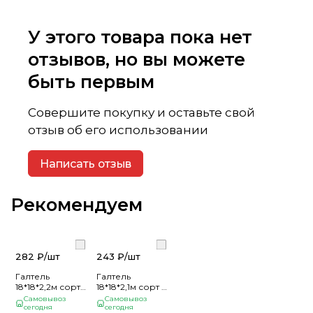
У этого товара пока нет
отзывов, но вы можете
быть первым
Совершите покупку и оставьте свой
отзыв об его использовании
Написать отзыв
Рекомендуем
282 ₽/
шт
243 ₽/
шт
Галтель
Галтель
18*18*2,2м сорт
18*18*2,1м сорт А
А Осина
Осина
Самовывоз
Самовывоз
сегодня
сегодня