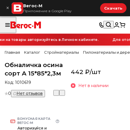
Вегос-М
×
Скачать
Приложение в Google Play
 на товары авторизуйтесь в Личном кабинете.
Для отоб
Главная
Каталог
Стройматериалы
Пиломатериалы и дере
Обналичка осина
442 ₽/
шт
сорт А 15*85*2,3м
Код:
1010619
Нет в наличии
0
Нет отзывов
БОНУСНАЯ КАРТА
ВЕГОС-М
Авторизуйся и