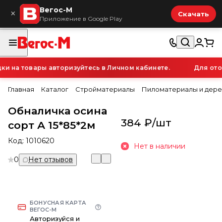
Вегос-М
×
Скачать
Приложение в Google Play
 на товары авторизуйтесь в Личном кабинете.
Для отоб
Главная
Каталог
Стройматериалы
Пиломатериалы и дере
Обналичка осина
384 ₽/
шт
сорт А 15*85*2м
Код:
1010620
Нет в наличии
0
Нет отзывов
БОНУСНАЯ КАРТА
ВЕГОС-М
Авторизуйся и