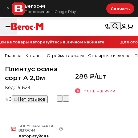
Вегос-М
×
Скачать
Приложение в Google Play
 на товары авторизуйтесь в Личном кабинете.
Для отоб
Главная
Каталог
Стройматериалы
Столярные изделия
П
Плинтус осина
288 ₽/
шт
сорт А 2,0м
Код:
151829
Нет в наличии
0
Нет отзывов
БОНУСНАЯ КАРТА
ВЕГОС-М
Авторизуйся и