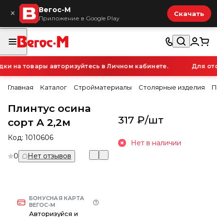
Вегос-М
×
Скачать
Приложение в Google Play
и на товары авторизуйтесь в Личном кабинете.
Для ото
Главная
Каталог
Стройматериалы
Столярные изделия
П
Плинтус осина
317 ₽/
шт
сорт А 2,2м
Код:
1010606
Нет в наличии
0
Нет отзывов
БОНУСНАЯ КАРТА
ВЕГОС-М
Авторизуйся и