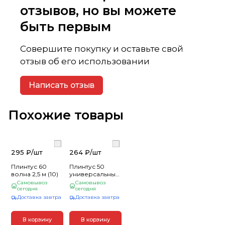
отзывов, но вы можете
быть первым
Совершите покупку и оставьте свой
отзыв об его использовании
Написать отзыв
Похожие товары
295 ₽/
шт
264 ₽/
шт
Плинтус 60
Плинтус 50
волна 2,5 м (10)
универсальный
2,5 м (10)
Самовывоз
Самовывоз
сегодня
сегодня
Доставка завтра
Доставка завтра
В корзину
В корзину