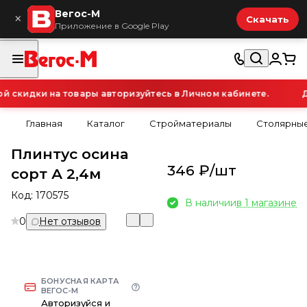
Вегос-М
×
Скачать
Приложение в Google Play
скидки на товары авторизуйтесь в Личном кабинете.
Дл
Главная
Каталог
Стройматериалы
Столярные
Плинтус осина
346 ₽/
шт
сорт А 2,4м
Код:
170575
В наличии
в 1 магазине
0
Нет отзывов
БОНУСНАЯ КАРТА
ВЕГОС-М
Авторизуйся и