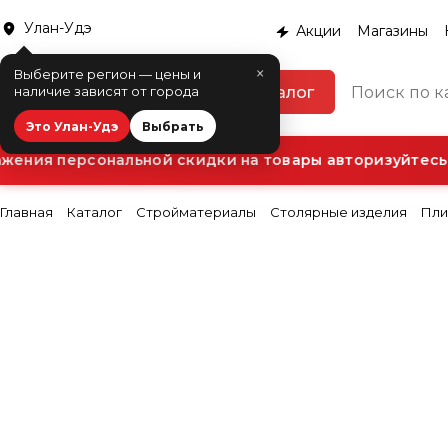
Улан-Удэ
Акции
Магазины
×
Выберите регион — цены и
Каталог
наличие зависят от города
Это Улан-Удэ
Выбрать
ения персональной скидки на товары авторизуйтесь 
Главная
Каталог
Стройматериалы
Столярные изделия
Пли