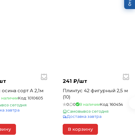
шт
241 ₽/
шт
 осина сорт А 2,1м
Плинтус 42 фигурный 2,5 м
(10)
 наличии
Код:
1010605
0
0
В наличии
Код:
160454
воз сегодня
ка завтра
Самовывоз сегодня
Доставка завтра
зину
В корзину