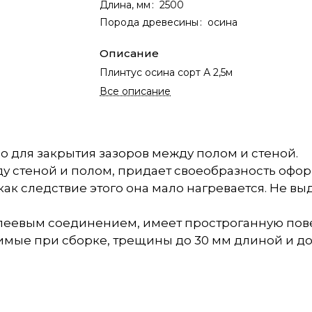
Длина, мм
:
2500
Порода древесины
:
осина
Описание
Плинтус осина сорт А 2,5м
Все описание
 для закрытия зазоров между полом и стеной.
у стеной и полом, придает своеобразность офо
как следствие этого она мало нагревается. Не 
леевым соединением, имеет простроганную повер
мые при сборке, трещины до 30 мм длиной и до 