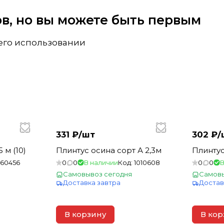
вов, но вы можете быть первым
 его использовании
331 ₽/
шт
302 ₽/
 м (10)
Плинтус осина сорт А 2,3м
Плинтус
160456
0
0
В наличии
Код:
1010608
0
0
В
Самовывоз сегодня
Самовы
Доставка завтра
Достав
В корзину
В кор