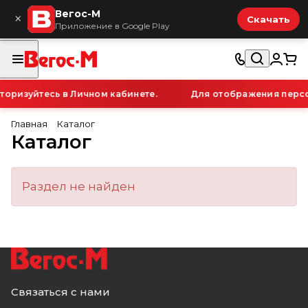
Вегос-М
×
Скачать
Приложение в Google Play
оризуйтесь в Личном кабинете.
Для отображения персон
Главная
Каталог
Каталог
Раздел не найден
Связаться с нами