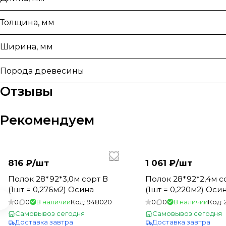
Толщина, мм
Ширина, мм
Порода древесины
Отзывы
Рекомендуем
816 ₽/
шт
1 061 ₽/
шт
Полок 28*92*3,0м сорт В
Полок 28*92*2,4м сорт А
(1шт = 0,276м2) Осина
(1шт = 0,220м2) Осин
0
0
В наличии
Код:
948020
0
0
В наличии
Код:
Самовывоз сегодня
Самовывоз сегодня
Доставка завтра
Доставка завтра