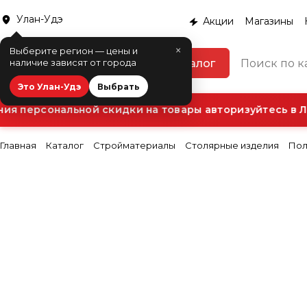
Улан-Удэ
Акции
Магазины
×
Выберите регион — цены и
Каталог
наличие зависят от города
Это Улан-Удэ
Выбрать
я персональной скидки на товары авторизуйтесь в Ли
Главная
Каталог
Стройматериалы
Столярные изделия
Пол