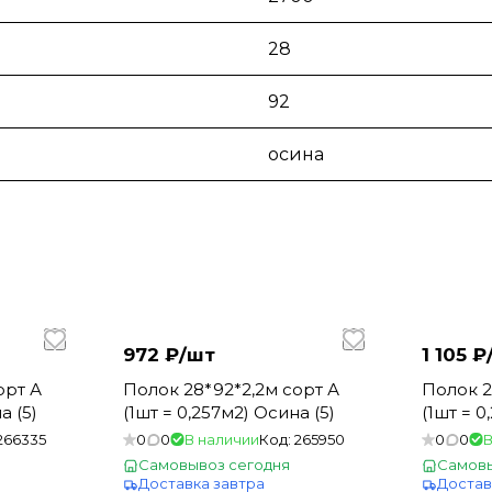
28
92
осина
972 ₽/
шт
1 105 ₽
Полок 28*92*2,2м сорт А
Полок 28*92*2,5м сорт А
а (5)
(1шт = 0,257м2) Осина (5)
(1шт = 
266335
0
0
В наличии
Код:
265950
0
0
В
Самовывоз сегодня
Самовы
Доставка завтра
Достав