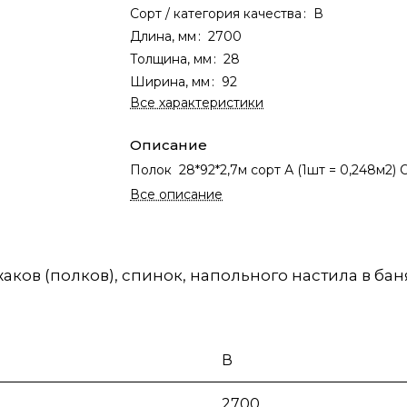
Сорт / категория качества
:
В
Длина, мм
:
2700
Толщина, мм
:
28
Ширина, мм
:
92
Все характеристики
Описание
Полок 28*92*2,7м сорт А (1шт = 0,248м2)
Все описание
ов (полков), спинок, напольного настила в баня
В
2700