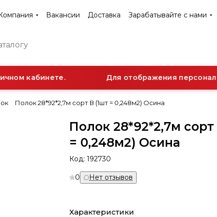
Компания
Вакансии
Доставка
Зарабатывайте с нами
чном кабинете.
Для отображения персональн
ок
Полок 28*92*2,7м сорт В (1шт = 0,248м2) Осина
Полок 28*92*2,7м сорт 
= 0,248м2) Осина
Код:
192730
0
Нет отзывов
Характеристики