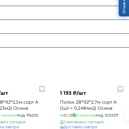
Отзыв о сайте
/
шт
1 193 ₽/
шт
Полок 28*92*2,7м сорт А
0,23м2) Осина
(1шт = 0,2484м2) Осина
 наличии
Код:
174202
0
0
В наличии
Код:
1033317
воз сегодня
Самовывоз сегодня
ка завтра
Доставка завтра