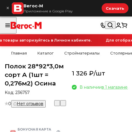
Вегос-М
×
Скачать
Приложение в Google Play
товары авторизуйтесь в Личном кабинете.
Для отображе
Главная
Каталог
Стройматериалы
Столярные
Полок 28*92*3,0м
1 326 ₽/
шт
сорт А (1шт =
0,276м2) Осина
В наличии
в 1 магазине
Код:
236757
0
Нет отзывов
БОНУСНАЯ КАРТА